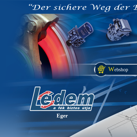
W
ebshop
Eger